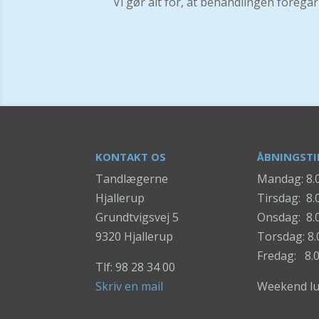
Vi gør alt for, at behandlingen foregå
KONTAKT OS
ÅBNINGSTI
Tandlægerne
Mandag: 8.0
Hjallerup
Tirsdag: 8.
Grundtvigsvej 5
Onsdag: 8.0
9320 Hjallerup
Torsdag: 8.
Fredag: 8.0
Tlf: 98 28 34 00
Skriv en mail
Weekend lu