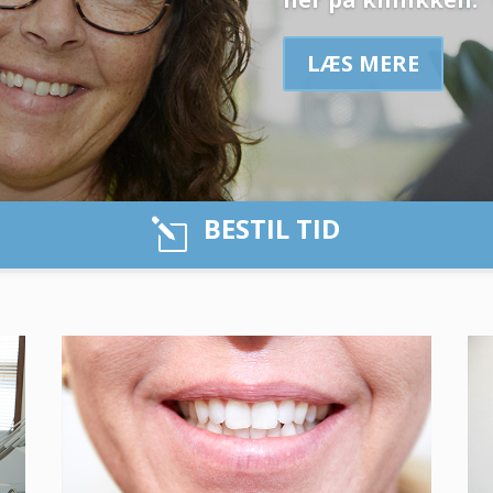
LÆS MERE
BESTIL TID
l