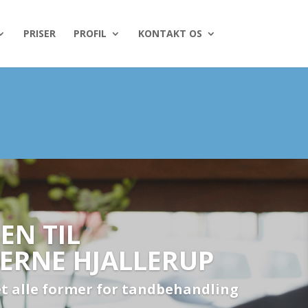
PRISER
PROFIL
KONTAKT OS
N TIL
RNE HJALLERUP
set alle former for tandbehandling