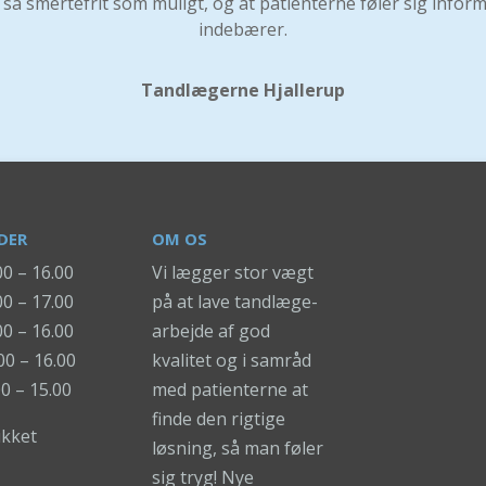
r så smertefrit som muligt, og at patienterne føler sig info
indebærer.
Tandlægerne Hjallerup
DER
OM OS
0 – 16.00
Vi lægger stor vægt
00 – 17.00
på at lave tandlæge-
0 – 16.00
arbejde af god
00 – 16.00
kvalitet og i samråd
0 – 15.00
med patienterne at
finde den rigtige
kket
løsning, så man føler
sig tryg! Nye