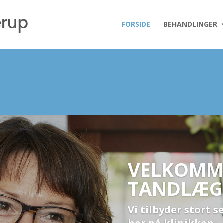
FORSIDE
BEHANDLINGER
VELKOMME
TANDLÆGE
Vi tilbyder stort 
her på klinikken.